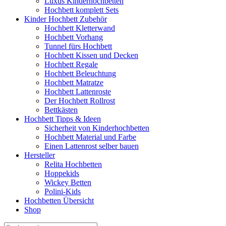
Luxus Kinderhochbetten
Hochbett komplett Sets
Kinder Hochbett Zubehör
Hochbett Kletterwand
Hochbett Vorhang
Tunnel fürs Hochbett
Hochbett Kissen und Decken
Hochbett Regale
Hochbett Beleuchtung
Hochbett Matratze
Hochbett Lattenroste
Der Hochbett Rollrost
Bettkästen
Hochbett Tipps & Ideen
Sicherheit von Kinderhochbetten
Hochbett Material und Farbe
Einen Lattenrost selber bauen
Hersteller
Relita Hochbetten
Hoppekids
Wickey Betten
Polini-Kids
Hochbetten Übersicht
Shop