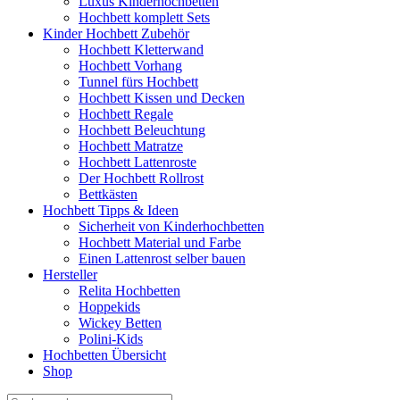
Luxus Kinderhochbetten
Hochbett komplett Sets
Kinder Hochbett Zubehör
Hochbett Kletterwand
Hochbett Vorhang
Tunnel fürs Hochbett
Hochbett Kissen und Decken
Hochbett Regale
Hochbett Beleuchtung
Hochbett Matratze
Hochbett Lattenroste
Der Hochbett Rollrost
Bettkästen
Hochbett Tipps & Ideen
Sicherheit von Kinderhochbetten
Hochbett Material und Farbe
Einen Lattenrost selber bauen
Hersteller
Relita Hochbetten
Hoppekids
Wickey Betten
Polini-Kids
Hochbetten Übersicht
Shop