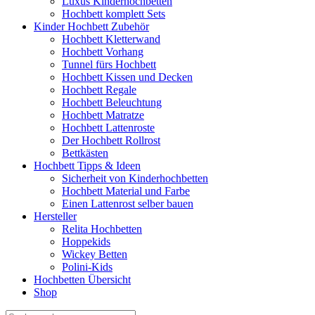
Luxus Kinderhochbetten
Hochbett komplett Sets
Kinder Hochbett Zubehör
Hochbett Kletterwand
Hochbett Vorhang
Tunnel fürs Hochbett
Hochbett Kissen und Decken
Hochbett Regale
Hochbett Beleuchtung
Hochbett Matratze
Hochbett Lattenroste
Der Hochbett Rollrost
Bettkästen
Hochbett Tipps & Ideen
Sicherheit von Kinderhochbetten
Hochbett Material und Farbe
Einen Lattenrost selber bauen
Hersteller
Relita Hochbetten
Hoppekids
Wickey Betten
Polini-Kids
Hochbetten Übersicht
Shop