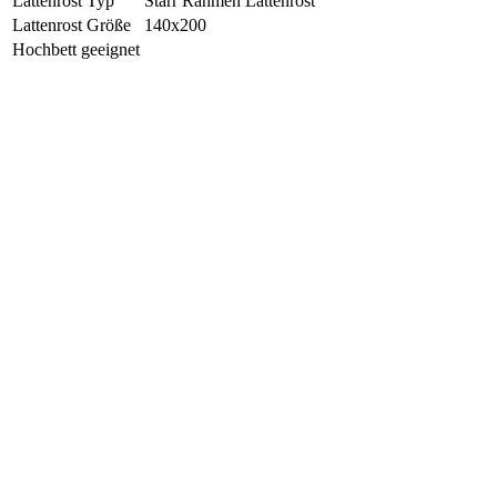
Lattenrost Typ
Starr Rahmen Lattenrost
Lattenrost Größe
140x200
Hochbett geeignet