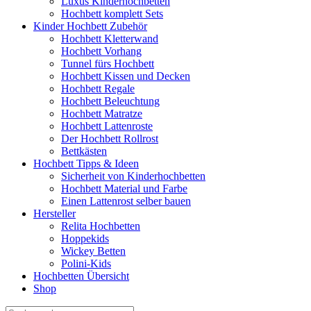
Luxus Kinderhochbetten
Hochbett komplett Sets
Kinder Hochbett Zubehör
Hochbett Kletterwand
Hochbett Vorhang
Tunnel fürs Hochbett
Hochbett Kissen und Decken
Hochbett Regale
Hochbett Beleuchtung
Hochbett Matratze
Hochbett Lattenroste
Der Hochbett Rollrost
Bettkästen
Hochbett Tipps & Ideen
Sicherheit von Kinderhochbetten
Hochbett Material und Farbe
Einen Lattenrost selber bauen
Hersteller
Relita Hochbetten
Hoppekids
Wickey Betten
Polini-Kids
Hochbetten Übersicht
Shop