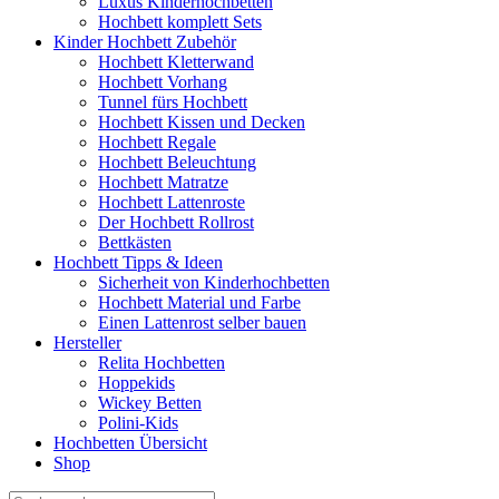
Luxus Kinderhochbetten
Hochbett komplett Sets
Kinder Hochbett Zubehör
Hochbett Kletterwand
Hochbett Vorhang
Tunnel fürs Hochbett
Hochbett Kissen und Decken
Hochbett Regale
Hochbett Beleuchtung
Hochbett Matratze
Hochbett Lattenroste
Der Hochbett Rollrost
Bettkästen
Hochbett Tipps & Ideen
Sicherheit von Kinderhochbetten
Hochbett Material und Farbe
Einen Lattenrost selber bauen
Hersteller
Relita Hochbetten
Hoppekids
Wickey Betten
Polini-Kids
Hochbetten Übersicht
Shop