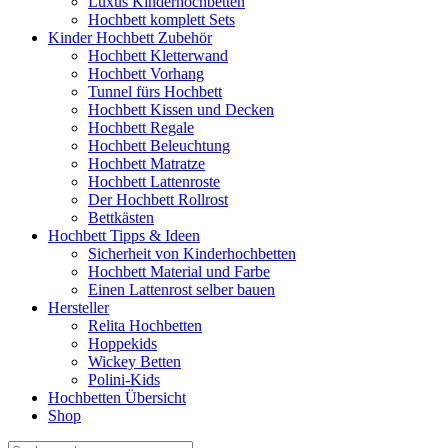
Luxus Kinderhochbetten
Hochbett komplett Sets
Kinder Hochbett Zubehör
Hochbett Kletterwand
Hochbett Vorhang
Tunnel fürs Hochbett
Hochbett Kissen und Decken
Hochbett Regale
Hochbett Beleuchtung
Hochbett Matratze
Hochbett Lattenroste
Der Hochbett Rollrost
Bettkästen
Hochbett Tipps & Ideen
Sicherheit von Kinderhochbetten
Hochbett Material und Farbe
Einen Lattenrost selber bauen
Hersteller
Relita Hochbetten
Hoppekids
Wickey Betten
Polini-Kids
Hochbetten Übersicht
Shop