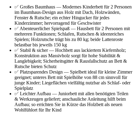
✅ Großes Baumhaus — Modernes Kinderbett für 2 Personen
im Baumhaus-Design aus Holz mit Dach, Holzwänden,
Fenster & Rutsche; ein echter Hingucker für jedes
Kinderzimmer; hervorragend für Geschwister
✅ Abenteuerlicher Spielspaß — Hausbett für 2 Personen mit
mehreren Funktionen; Schlafen, Rutschen & ideenreiches
Spielen; Holzrutsche trägt bis zu 80 kg; beide Lattenroste
belastbar bis jeweils 150 kg
✅ Stabil & sicher — Hochbett aus lackiertem Kiefernholz;
Konstruktion aus Massivholz sorgt für hohe Stabilität &
Langlebigkeit; Sicherheitsgitter & Rausfallschutz an Bett &
Rutsche bieten Schutz
✅ Platzsparendes Design — Spielbett ideal für kleine Zimmer
geeignet; unteres Bett mit Spielhöhe von 88 cm sinnvoll für
junge Kinder; Liegeflächen vielfältig nutzbar als Schlaf- oder
Spielplatz
✅ Leichter Aufbau — Juniorbett mit allen benötigten Teilen
& Werkzeugen geliefert; anschauliche Anleitung hilft beim
Aufbau; so errichten Sie in Kürze das Holzbett als neuen
Wohlfühlort für Ihr Kind