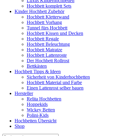
Luxus Kinderhochbetten
Hochbett komplett Sets
Kinder Hochbett Zubehör
Hochbett Kletterwand
Hochbett Vorhang
Tunnel fürs Hochbett
Hochbett Kissen und Decken
Hochbett Regale
Hochbett Beleuchtung
Hochbett Matratze
Hochbett Lattenroste
Der Hochbett Rollrost
Bettkästen
Hochbett Tipps & Ideen
Sicherheit von Kinderhochbetten
Hochbett Material und Farbe
Einen Lattenrost selber bauen
Hersteller
Relita Hochbetten
Hoppekids
Wickey Betten
Polini-Kids
Hochbetten Übersicht
Shop