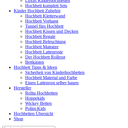
Luxus Kinderhochbetten
Hochbett komplett Sets
Kinder Hochbett Zubehör
Hochbett Kletterwand
Hochbett Vorhang
Tunnel fürs Hochbett
Hochbett Kissen und Decken
Hochbett Regale
Hochbett Beleuchtung
Hochbett Matratze
Hochbett Lattenroste
Der Hochbett Rollrost
Bettkästen
Hochbett Tipps & Ideen
Sicherheit von Kinderhochbetten
Hochbett Material und Farbe
Einen Lattenrost selber bauen
Hersteller
Relita Hochbetten
Hoppekids
Wickey Betten
Polini-Kids
Hochbetten Übersicht
Shop