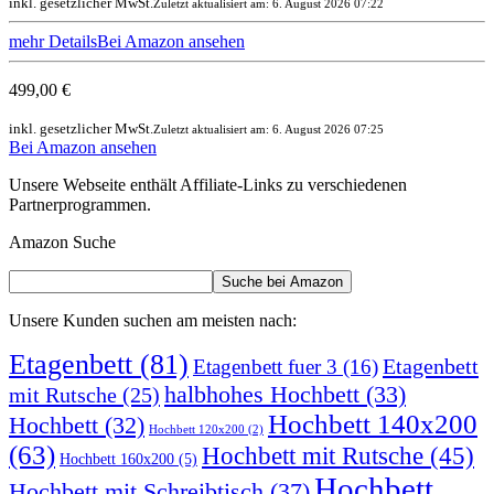
inkl. gesetzlicher MwSt.
Zuletzt aktualisiert am: 6. August 2026 07:22
mehr Details
Bei Amazon ansehen
499,00 €
inkl. gesetzlicher MwSt.
Zuletzt aktualisiert am: 6. August 2026 07:25
Bei Amazon ansehen
Unsere Webseite enthält Affiliate-Links zu verschiedenen
Partnerprogrammen.
Amazon Suche
Unsere Kunden suchen am meisten nach:
Etagenbett
(81)
Etagenbett
Etagenbett fuer 3
(16)
halbhohes Hochbett
(33)
mit Rutsche
(25)
Hochbett 140x200
Hochbett
(32)
Hochbett 120x200
(2)
(63)
Hochbett mit Rutsche
(45)
Hochbett 160x200
(5)
Hochbett
Hochbett mit Schreibtisch
(37)