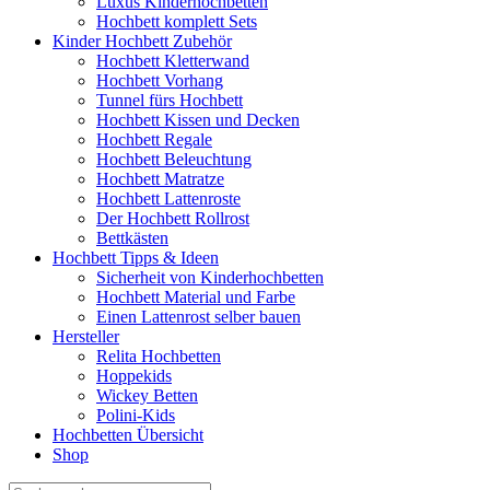
Luxus Kinderhochbetten
Hochbett komplett Sets
Kinder Hochbett Zubehör
Hochbett Kletterwand
Hochbett Vorhang
Tunnel fürs Hochbett
Hochbett Kissen und Decken
Hochbett Regale
Hochbett Beleuchtung
Hochbett Matratze
Hochbett Lattenroste
Der Hochbett Rollrost
Bettkästen
Hochbett Tipps & Ideen
Sicherheit von Kinderhochbetten
Hochbett Material und Farbe
Einen Lattenrost selber bauen
Hersteller
Relita Hochbetten
Hoppekids
Wickey Betten
Polini-Kids
Hochbetten Übersicht
Shop