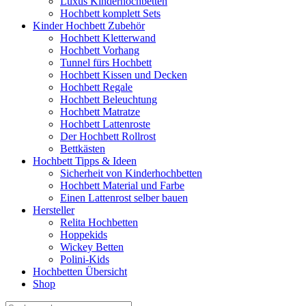
Luxus Kinderhochbetten
Hochbett komplett Sets
Kinder Hochbett Zubehör
Hochbett Kletterwand
Hochbett Vorhang
Tunnel fürs Hochbett
Hochbett Kissen und Decken
Hochbett Regale
Hochbett Beleuchtung
Hochbett Matratze
Hochbett Lattenroste
Der Hochbett Rollrost
Bettkästen
Hochbett Tipps & Ideen
Sicherheit von Kinderhochbetten
Hochbett Material und Farbe
Einen Lattenrost selber bauen
Hersteller
Relita Hochbetten
Hoppekids
Wickey Betten
Polini-Kids
Hochbetten Übersicht
Shop