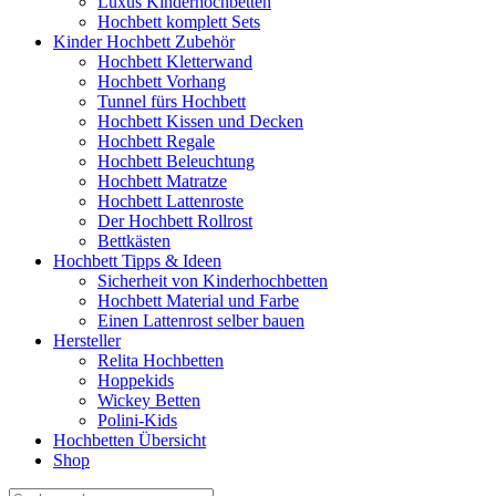
Luxus Kinderhochbetten
Hochbett komplett Sets
Kinder Hochbett Zubehör
Hochbett Kletterwand
Hochbett Vorhang
Tunnel fürs Hochbett
Hochbett Kissen und Decken
Hochbett Regale
Hochbett Beleuchtung
Hochbett Matratze
Hochbett Lattenroste
Der Hochbett Rollrost
Bettkästen
Hochbett Tipps & Ideen
Sicherheit von Kinderhochbetten
Hochbett Material und Farbe
Einen Lattenrost selber bauen
Hersteller
Relita Hochbetten
Hoppekids
Wickey Betten
Polini-Kids
Hochbetten Übersicht
Shop