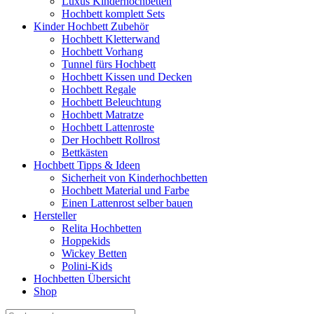
Luxus Kinderhochbetten
Hochbett komplett Sets
Kinder Hochbett Zubehör
Hochbett Kletterwand
Hochbett Vorhang
Tunnel fürs Hochbett
Hochbett Kissen und Decken
Hochbett Regale
Hochbett Beleuchtung
Hochbett Matratze
Hochbett Lattenroste
Der Hochbett Rollrost
Bettkästen
Hochbett Tipps & Ideen
Sicherheit von Kinderhochbetten
Hochbett Material und Farbe
Einen Lattenrost selber bauen
Hersteller
Relita Hochbetten
Hoppekids
Wickey Betten
Polini-Kids
Hochbetten Übersicht
Shop