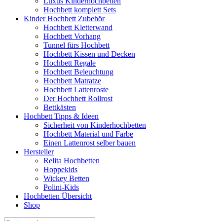
Luxus Kinderhochbetten
Hochbett komplett Sets
Kinder Hochbett Zubehör
Hochbett Kletterwand
Hochbett Vorhang
Tunnel fürs Hochbett
Hochbett Kissen und Decken
Hochbett Regale
Hochbett Beleuchtung
Hochbett Matratze
Hochbett Lattenroste
Der Hochbett Rollrost
Bettkästen
Hochbett Tipps & Ideen
Sicherheit von Kinderhochbetten
Hochbett Material und Farbe
Einen Lattenrost selber bauen
Hersteller
Relita Hochbetten
Hoppekids
Wickey Betten
Polini-Kids
Hochbetten Übersicht
Shop