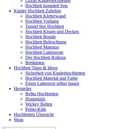
Luxus Kinderhochbetten
Hochbett komplett Sets
Kinder Hochbett Zubehör
Hochbett Kletterwand
Hochbett Vorhang
Tunnel fürs Hochbett
Hochbett Kissen und Decken
Hochbett Regale
Hochbett Beleuchtung
Hochbett Matratze
Hochbett Lattenroste
Der Hochbett Rollrost
Bettkästen
Hochbett Tipps & Ideen
Sicherheit von Kinderhochbetten
Hochbett Material und Farbe
Einen Lattenrost selber bauen
Hersteller
Relita Hochbetten
Hoppekids
Wickey Betten
Polini-Kids
Hochbetten Übersicht
Shop