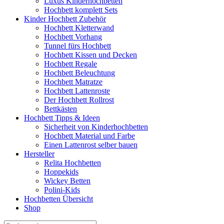
Luxus Kinderhochbetten
Hochbett komplett Sets
Kinder Hochbett Zubehör
Hochbett Kletterwand
Hochbett Vorhang
Tunnel fürs Hochbett
Hochbett Kissen und Decken
Hochbett Regale
Hochbett Beleuchtung
Hochbett Matratze
Hochbett Lattenroste
Der Hochbett Rollrost
Bettkästen
Hochbett Tipps & Ideen
Sicherheit von Kinderhochbetten
Hochbett Material und Farbe
Einen Lattenrost selber bauen
Hersteller
Relita Hochbetten
Hoppekids
Wickey Betten
Polini-Kids
Hochbetten Übersicht
Shop