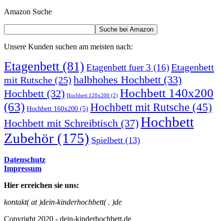
Amazon Suche
Unsere Kunden suchen am meisten nach:
Etagenbett
(81)
Etagenbett
Etagenbett fuer 3
(16)
halbhohes Hochbett
(33)
mit Rutsche
(25)
Hochbett 140x200
Hochbett
(32)
Hochbett 120x200
(2)
(63)
Hochbett mit Rutsche
(45)
Hochbett 160x200
(5)
Hochbett
Hochbett mit Schreibtisch
(37)
Zubehör
(175)
Spielbett
(13)
Datenschutz
Impressum
Hier erreichen sie uns:
kontakt( at )dein-kinderhochbett( . )de
Copyright 2020 - dein-kinderhochbett.de