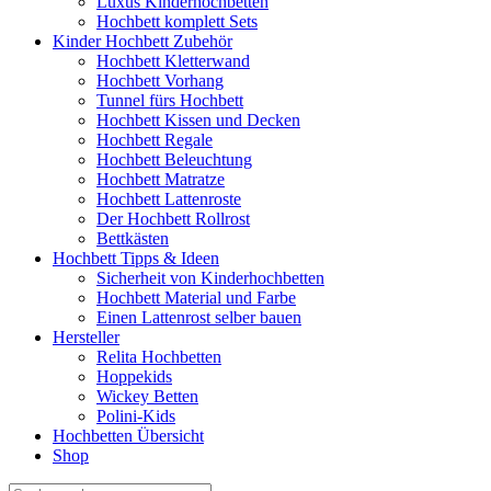
Luxus Kinderhochbetten
Hochbett komplett Sets
Kinder Hochbett Zubehör
Hochbett Kletterwand
Hochbett Vorhang
Tunnel fürs Hochbett
Hochbett Kissen und Decken
Hochbett Regale
Hochbett Beleuchtung
Hochbett Matratze
Hochbett Lattenroste
Der Hochbett Rollrost
Bettkästen
Hochbett Tipps & Ideen
Sicherheit von Kinderhochbetten
Hochbett Material und Farbe
Einen Lattenrost selber bauen
Hersteller
Relita Hochbetten
Hoppekids
Wickey Betten
Polini-Kids
Hochbetten Übersicht
Shop